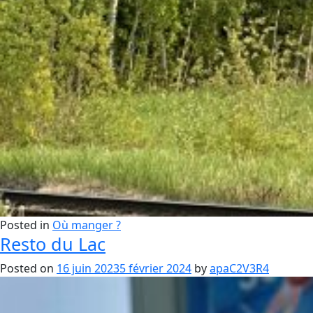
Posted in
Où manger ?
Resto du Lac
Posted on
16 juin 2023
5 février 2024
by
apaC2V3R4