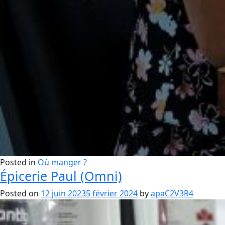
Posted in
Où manger ?
Épicerie Paul (Omni)
Posted on
12 juin 2023
5 février 2024
by
apaC2V3R4