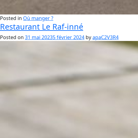
Posted in
Où manger ?
Restaurant Le Raf-inné
Posted on
31 mai 2023
5 février 2024
by
apaC2V3R4