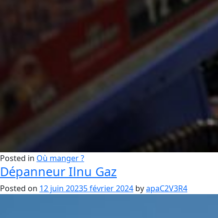
Posted in
Où manger ?
Dépanneur Ilnu Gaz
Posted on
12 juin 2023
5 février 2024
by
apaC2V3R4