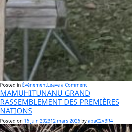
on
Posted in
Événement
Leave a Comment
MAMUHITUNANU GRAND
ASSI-
NIPI
RASSEMBLEMENT DES PREMIÈRES
-Écohébergement
NATIONS
(activités)
Posted on
16 juin 2023
12 mars 2026
by
apaC2V3R4