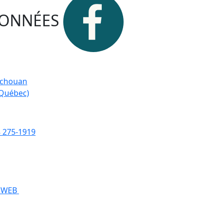
ONNÉES
tchouan
(Québec)
 275-1919
E WEB