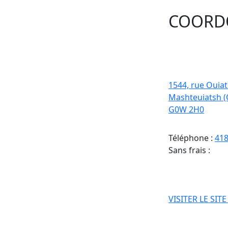
COORD
1544, rue Ouia
Mashteuiatsh 
G0W 2H0
Téléphone :
418
Sans frais :
VISITER LE SIT