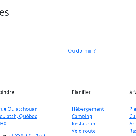
es
Où dormir ?
oindre
Planifier
à f
 rue Ouiatchouan
Hébergement
Ple
euiatsh, Québec
Camping
Cul
2H0
Restaurant
Art
Vélo route
Ra
rais :
1 888 222-7922