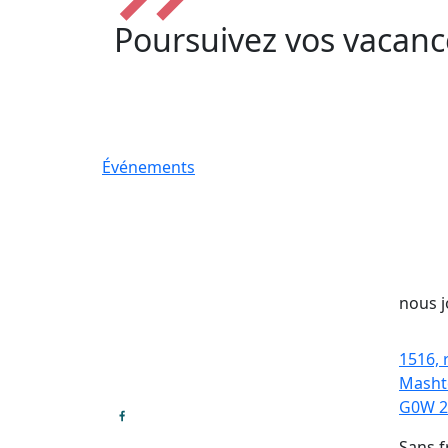
Poursuivez vos vacanc
Événements
nous j
1516,
Masht
G0W 
Sans f